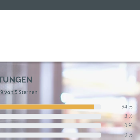
RTUNGEN
,9 von 5 Sternen
94 %
3 %
0 %
0 %