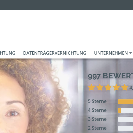
CHTUNG
DATENTRÄGERVERNICHTUNG
UNTERNEHMEN
997 BEWE
4
5 Sterne
4 Sterne
3 Sterne
2 Sterne