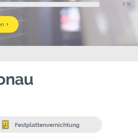
0 %
en
Donau
Festplattenvernichtung