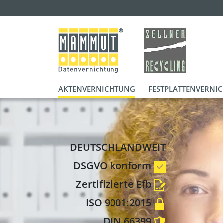
AKTENVERNICHTUNG
FESTPLATTENVERNI
DEUTSCHLANDWEIT
DSGVO konform
Zertifizierte Efb
ISO 9001:2015
DIN 66399