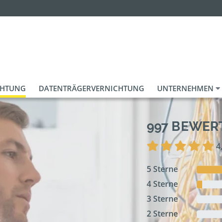
CHTUNG
DATENTRÄGERVERNICHTUNG
UNTERNEHMEN
997 BEWE
4
5 Sterne
4 Sterne
3 Sterne
2 Sterne