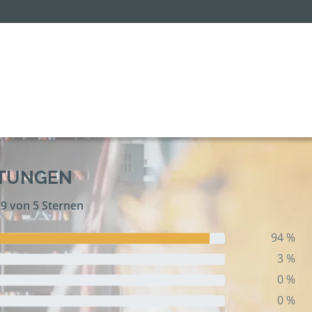
RTUNGEN
,9 von 5 Sternen
94 %
3 %
0 %
0 %