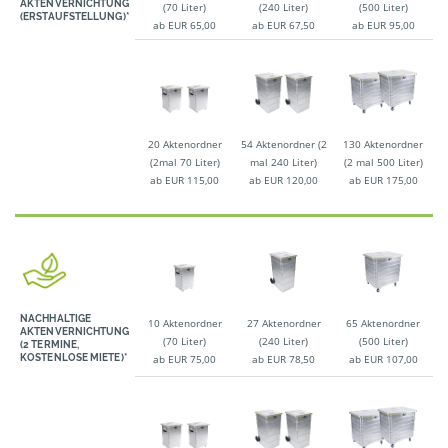
KTENVERNICHTUNG
(70 Liter)
(240 Liter)
(500 Liter)
(ERSTAUFSTELLUNG)*
ab EUR 65,00
ab EUR 67,50
ab EUR 95,00
20 Aktenordner
54 Aktenordner (2
130 Aktenordner
(2mal 70 Liter)
mal 240 Liter)
(2 mal 500 Liter)
ab EUR 115,00
ab EUR 120,00
ab EUR 175,00
NACHHALTIGE
10 Aktenordner
27 Aktenordner
65 Aktenordner
AKTENVERNICHTUNG
(70 Liter)
(240 Liter)
(500 Liter)
(2 TERMINE,
KOSTENLOSE MIETE)*
ab EUR 75,00
ab EUR 78,50
ab EUR 107,00