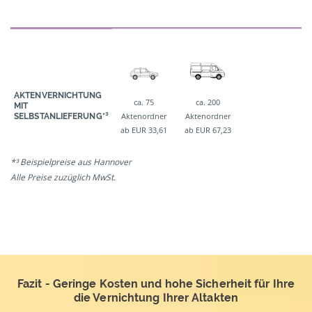
AKTENVERNICHTUNG
ca. 75
ca. 200
MIT
Aktenordner
Aktenordner
SELBSTANLIEFERUNG*³
ab EUR 33,61
ab EUR 67,23
*³ Beispielpreise aus Hannover
Alle Preise zuzüglich MwSt.
Fazit - Geringe Kosten und hohe Sicherheit für Ihre
die Vernichtung Ihrer Altakten