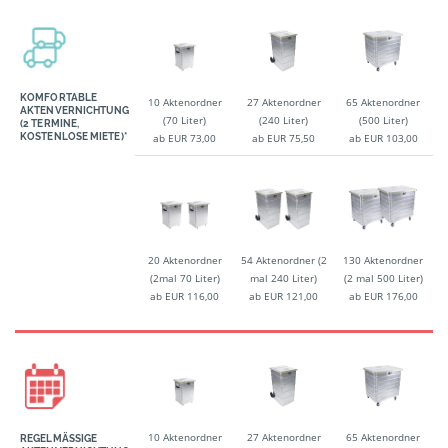
KOMFORTABLE
10 Aktenordner
27 Aktenordner
65 Aktenordner
AKTENVERNICHTUNG
(70 Liter)
(240 Liter)
(500 Liter)
(2 TERMINE,
KOSTENLOSE MIETE)*
ab EUR 73,00
ab EUR 75,50
ab EUR 103,00
20 Aktenordner
54 Aktenordner (2
130 Aktenordner
(2mal 70 Liter)
mal 240 Liter)
(2 mal 500 Liter)
ab EUR 116,00
ab EUR 121,00
ab EUR 176,00
10 Aktenordner
27 Aktenordner
65 Aktenordner
REGELMÄSSIGE A