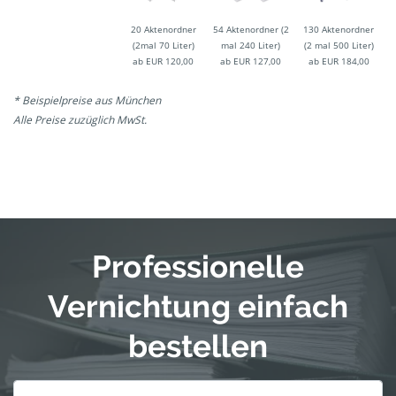
20 Aktenordner
54 Aktenordner (2
130 Aktenordner
(2mal 70 Liter)
mal 240 Liter)
(2 mal 500 Liter)
ab EUR 120,00
ab EUR 127,00
ab EUR 184,00
* Beispielpreise aus München
Alle Preise zuzüglich MwSt.
Professionelle
Vernichtung einfach
bestellen