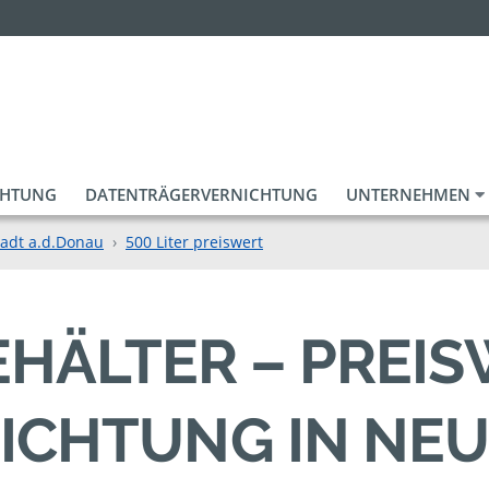
CHTUNG
DATENTRÄGERVERNICHTUNG
UNTERNEHMEN
tadt a.d.Donau
500 Liter preiswert
BEHÄLTER – PREI
ICHTUNG IN NE