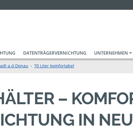
CHTUNG
DATENTRÄGERVERNICHTUNG
UNTERNEHMEN
tadt a.d.Donau
70 Liter komfortabel
EHÄLTER – KOMF
ICHTUNG IN NE