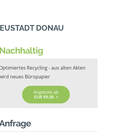
NEUSTADT DONAU
Nachhaltig
Optimiertes Recycling - aus alten Akten
wird neues Büropapier
Angebote ab
EUR 89,00
Anfrage