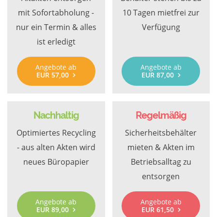
mit Sofortabholung -
10 Tagen mietfrei zur
nur ein Termin & alles
Verfügung
ist erledigt
Angebote ab
Angebote ab
EUR 57,00
EUR 87,00
Nachhaltig
Regelmäßig
Optimiertes Recycling
Sicherheitsbehälter
- aus alten Akten wird
mieten & Akten im
neues Büropapier
Betriebsalltag zu
entsorgen
Angebote ab
Angebote ab
EUR 89,00
EUR 61,50