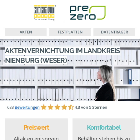
AKTEN
FESTPLATTEN
DATENTRÄGER
AKTENVERNICHTUNG IM LANDKREIS
NIENBURG (WESER)
683
Bewertungen
4,3 von 5 Sternen
Preiswert
Komfortabel
Altakten entsorgen
Behälter stehen bis zu