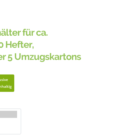
älter für ca.
0 Hefter,
er 5 Umzugskartons
usive
hhaltig