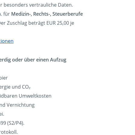
ür besonders vertrauliche Daten.
. für
Medizin-, Rechts-, Steuerberufe
Der Zuschlag beträgt EUR 25,00 je
tionen
erdig oder über einen Aufzug
pier
ergie und CO₂
eidbaren Umweltkosten
und Vernichtung
i.
99 (S2/P4).
otokoll.