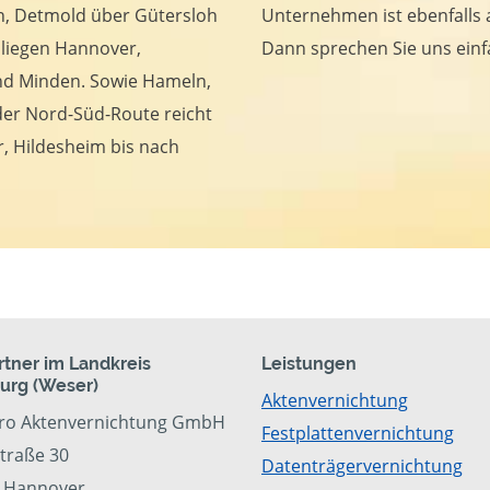
n, Detmold über Gütersloh
Unternehmen ist ebenfalls 
t liegen Hannover,
Dann sprechen Sie uns einf
nd Minden. Sowie Hameln,
der Nord-Süd-Route reicht
r, Hildesheim bis nach
rtner im Landkreis
Leistungen
urg (Weser)
Aktenvernichtung
ro Aktenvernichtung GmbH
Festplattenvernichtung
straße 30
Datenträgervernichtung
 Hannover