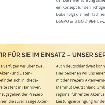
der Datenvernichtung siche
ein Konzept für den richti
Dabei folgt die mehrfach ze
DSGVO und ISO 21964- bzw.
IR FÜR SIE IM EINSATZ – UNSER S
 verfügen wir über zwei,
Auch deutschlandweit könn
 Akten- und Daten-
Hier bedienen wir uns eine
efindet sich in Rheda-
mit der PreZero Aktenvernic
weite steht in Hannover.
Mammut Deutschland GmbH
inzugsgebiet der PreZero
regional führender Aktenver
nen die zuverlässige Akten-
Leistungserbringung für de