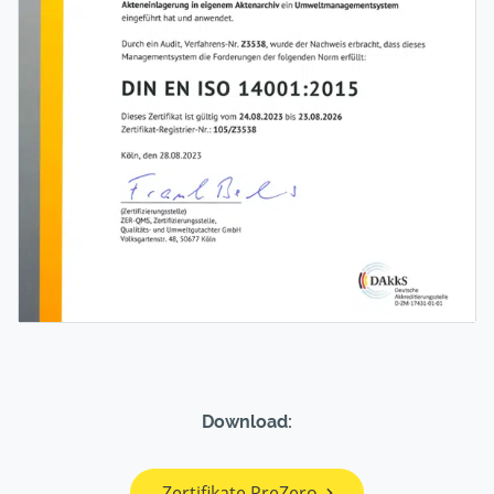
Download:
Zertifikate PreZero