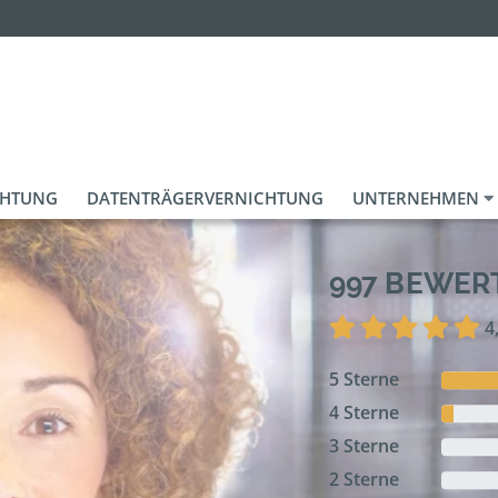
CHTUNG
DATENTRÄGERVERNICHTUNG
UNTERNEHMEN
997 BEWE
4
5 Sterne
4 Sterne
3 Sterne
2 Sterne