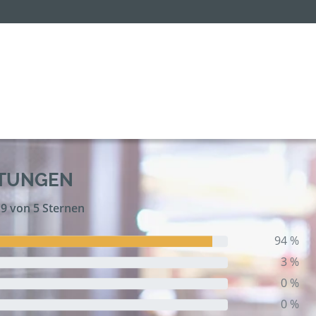
RTUNGEN
,9 von 5 Sternen
94 %
3 %
0 %
0 %