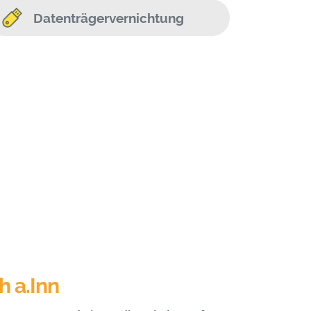
Datenträgervernichtung
h a.Inn