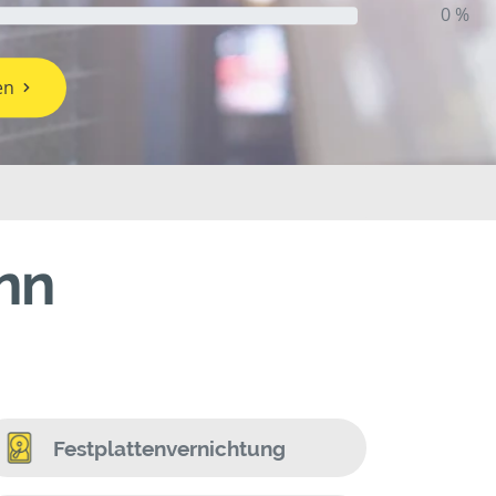
0 %
en
nn
Festplattenvernichtung