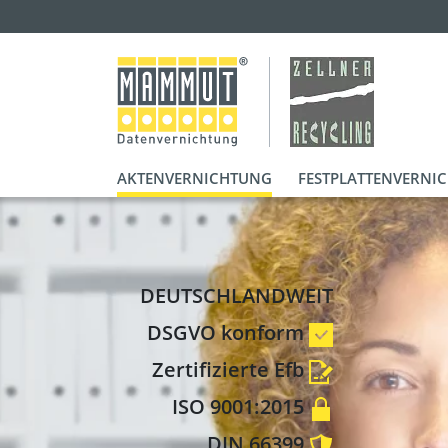
AKTENVERNICHTUNG
FESTPLATTENVERNI
DEUTSCHLANDWEIT
DSGVO konform
Zertifizierte Efb
ISO 9001:2015
DIN 66399