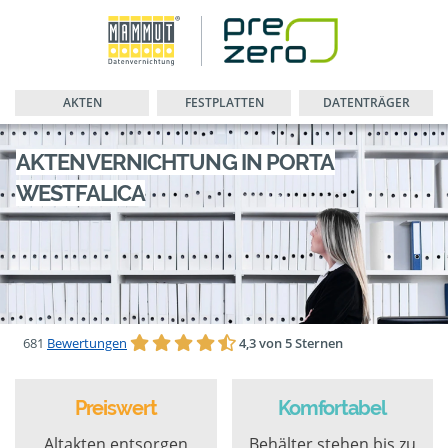
AKTEN
FESTPLATTEN
DATENTRÄGER
AKTENVERNICHTUNG IN PORTA
WESTFALICA
681
Bewertungen
4,3 von 5 Sternen
Preiswert
Komfortabel
Altakten entsorgen
Behälter stehen bis zu