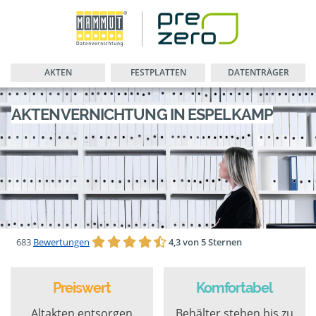
AKTEN
FESTPLATTEN
DATENTRÄGER
AKTENVERNICHTUNG IN ESPELKAMP
683
Bewertungen
4,3 von 5 Sternen
Preiswert
Komfortabel
Altakten entsorgen
Behälter stehen bis zu