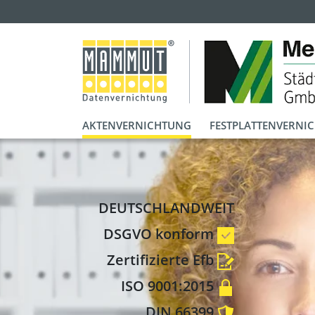
AKTENVERNICHTUNG
FESTPLATTENVERNI
DEUTSCHLANDWEIT
DSGVO konform
Zertifizierte Efb
ISO 9001:2015
DIN 66399