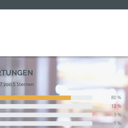
RTUNGEN
,7 von 5 Sternen
80 %
12 %
3 %
1 %