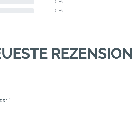
0 %
0 %
UESTE REZENSIO
der!“