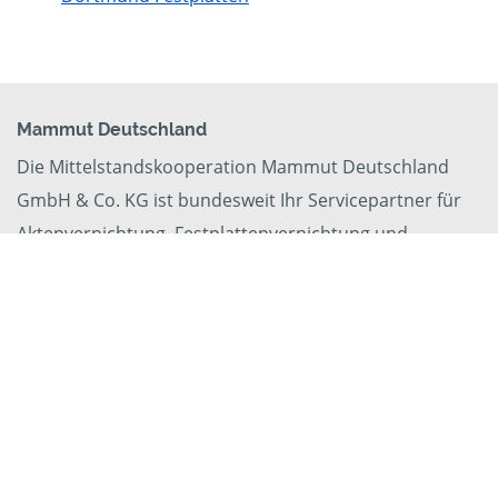
Mammut Deutschland
Die Mittelstandskooperation Mammut Deutschland
GmbH & Co. KG ist bundesweit Ihr Servicepartner für
Aktenvernichtung, Festplattenvernichtung und
Datenträgervernichtung.
Impressum
|
Datenschutz
Privatsphäre Einstellungen ändern
Privatsphäre Einstellungen widerrufen
Ihr Partner in Hüllhorst
PreZero Aktenvernichtung GmbH