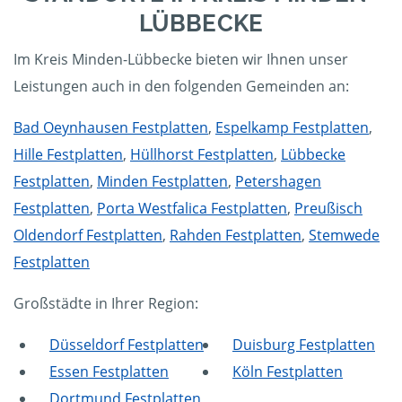
LÜBBECKE
Im Kreis Minden-Lübbecke bieten wir Ihnen unser
Leistungen auch in den folgenden Gemeinden an:
Bad Oeynhausen Festplatten
,
Espelkamp Festplatten
,
Hille Festplatten
,
Hüllhorst Festplatten
,
Lübbecke
Festplatten
,
Minden Festplatten
,
Petershagen
Festplatten
,
Porta Westfalica Festplatten
,
Preußisch
Oldendorf Festplatten
,
Rahden Festplatten
,
Stemwede
Festplatten
Großstädte in Ihrer Region:
Düsseldorf Festplatten
Duisburg Festplatten
Essen Festplatten
Köln Festplatten
Dortmund Festplatten