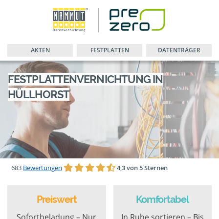
AKTEN
FESTPLATTEN
DATENTRÄGER
FESTPLATTENVERNICHTUNG IN
HÜLLHORST
683
Bewertungen
4,3 von 5 Sternen
Preiswert
Komfortabel
Sofortbeladung – Nur
In Ruhe sortieren – Bis