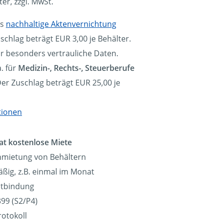
ter, zzgl. MwSt.
ls
nachhaltige Aktenvernichtung
schlag beträgt EUR 3,00 je Behälter.
ür besonders vertrauliche Daten.
. für
Medizin-, Rechts-, Steuerberufe
Der Zuschlag beträgt EUR 25,00 je
tionen
at kostenlose Miete
nmietung von Behältern
ßig, z.B. einmal im Monat
eitbindung
99 (S2/P4)
rotokoll