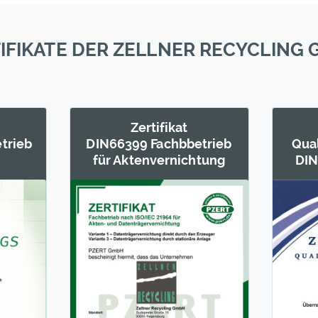
IFIKATE DER ZELLNER RECYCLING
Zertifikat
trieb
DIN66399 Fachb­betrieb
Qua
für Akten­vernichtung
DIN