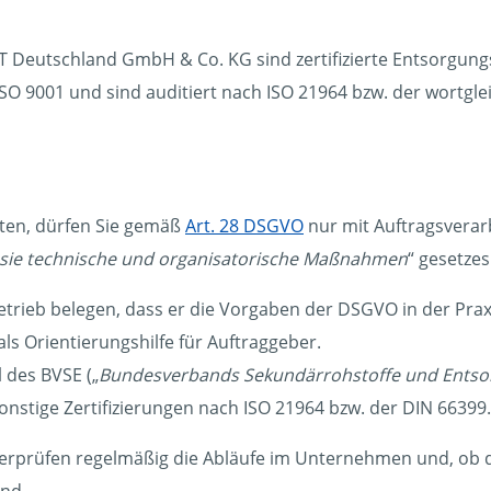
eutschland GmbH & Co. KG sind zertifizierte Entsorgungs
9001 und sind auditiert nach ISO 21964 bzw. der wortgleic
ten, dürfen Sie gemäß
Art. 28 DSGVO
nur mit Auftragsverar
s sie technische und organisatorische Maßnahmen
“ gesetze
trieb belegen, dass er die Vorgaben der DSGVO in der Praxi
als Orientierungshilfe für Auftraggeber.
 des BVSE („
Bundesverbands Sekundärrohstoffe und Ents
nstige Zertifizierungen nach ISO 21964 bzw. der DIN 66399.
rprüfen regelmäßig die Abläufe im Unternehmen und, ob di