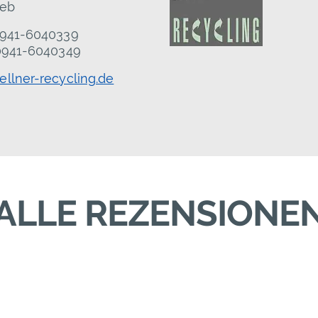
ieb
 0941-6040339
 0941-6040349
llner-recycling.de
ALLE REZENSIONE