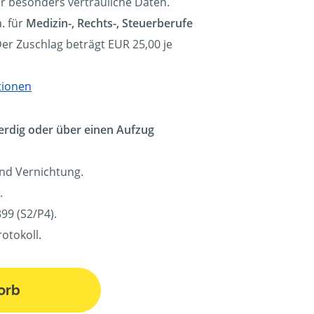
ür besonders vertrauliche Daten.
. für
Medizin-, Rechts-, Steuerberufe
Der Zuschlag beträgt EUR 25,00 je
tionen
erdig oder über einen Aufzug
und Vernichtung.
.
99 (S2/P4).
otokoll.
orb