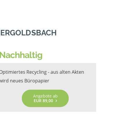
N ERGOLDSBACH
Nachhaltig
Optimiertes Recycling - aus alten Akten
wird neues Büropapier
Angebote ab
EUR 89,00