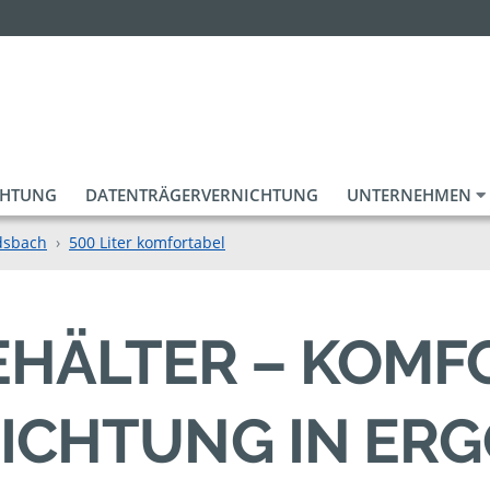
CHTUNG
DATENTRÄGERVERNICHTUNG
UNTERNEHMEN
dsbach
500 Liter komfortabel
BEHÄLTER – KOM
ICHTUNG IN ER