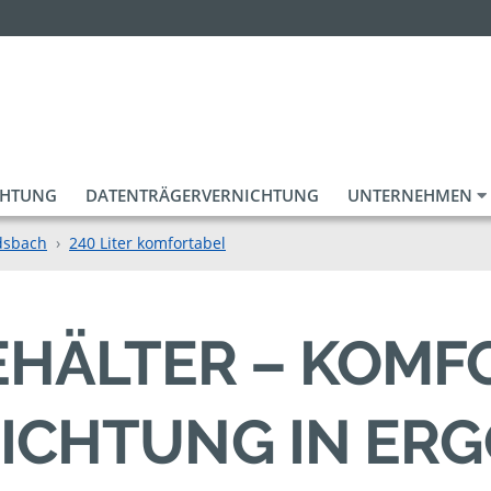
CHTUNG
DATENTRÄGERVERNICHTUNG
UNTERNEHMEN
dsbach
240 Liter komfortabel
BEHÄLTER – KOM
ICHTUNG IN ER