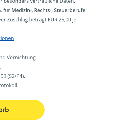
ür besonders vertrauliche Daten.
. für
Medizin-, Rechts-, Steuerberufe
Der Zuschlag beträgt EUR 25,00 je
tionen
und Vernichtung.
.
99 (S2/P4).
otokoll.
orb