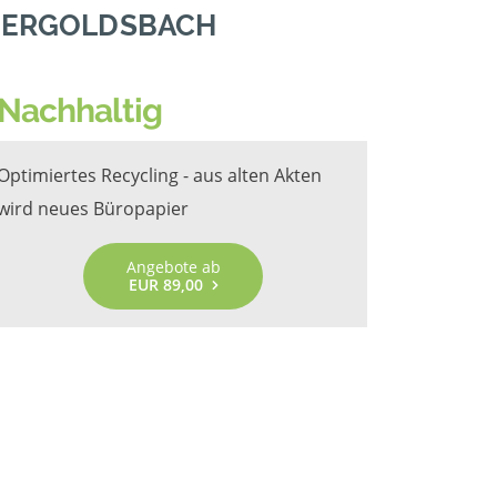
N ERGOLDSBACH
Nachhaltig
Optimiertes Recycling - aus alten Akten
wird neues Büropapier
Angebote ab
EUR 89,00