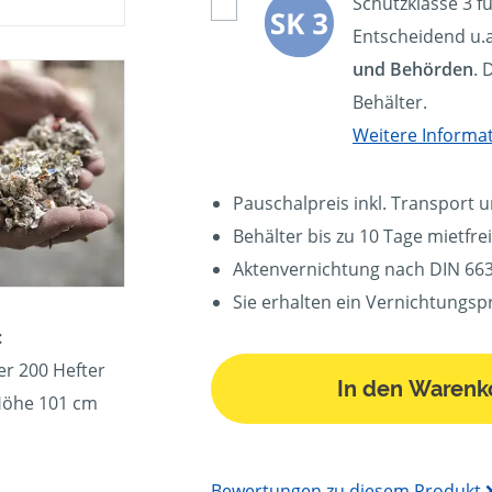
Schutzklasse 3 f
Entscheidend u.a
und Behörden
. 
Behälter.
Weitere Informa
Pauschalpreis inkl. Transport 
Behälter bis zu 10 Tage mietfrei
Aktenvernichtung nach DIN 663
Sie erhalten ein Vernichtungspr
:
er 200 Hefter
In den Warenk
 Höhe 101 cm
Bewertungen zu diesem Produkt