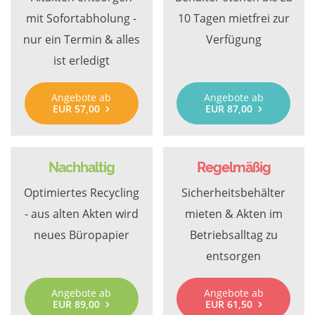
mit Sofortabholung -
10 Tagen mietfrei zur
nur ein Termin & alles
Verfügung
ist erledigt
Angebote ab
Angebote ab
EUR 57,00
EUR 87,00
Nachhaltig
Regelmäßig
Optimiertes Recycling
Sicherheitsbehälter
- aus alten Akten wird
mieten & Akten im
neues Büropapier
Betriebsalltag zu
entsorgen
Angebote ab
Angebote ab
EUR 89,00
EUR 61,50