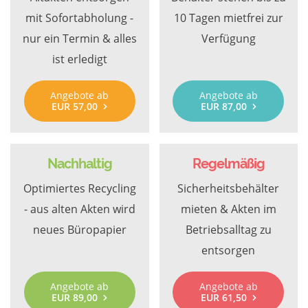
mit Sofortabholung -
10 Tagen mietfrei zur
nur ein Termin & alles
Verfügung
ist erledigt
Angebote ab
Angebote ab
EUR 57,00
EUR 87,00
Nachhaltig
Regelmäßig
Optimiertes Recycling
Sicherheitsbehälter
- aus alten Akten wird
mieten & Akten im
neues Büropapier
Betriebsalltag zu
entsorgen
Angebote ab
Angebote ab
EUR 89,00
EUR 61,50