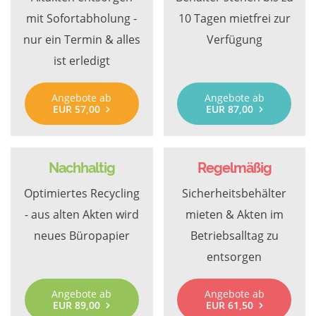
mit Sofortabholung -
10 Tagen mietfrei zur
nur ein Termin & alles
Verfügung
ist erledigt
Angebote ab
Angebote ab
EUR 57,00
EUR 87,00
Nachhaltig
Regelmäßig
Optimiertes Recycling
Sicherheitsbehälter
- aus alten Akten wird
mieten & Akten im
neues Büropapier
Betriebsalltag zu
entsorgen
Angebote ab
Angebote ab
EUR 89,00
EUR 61,50