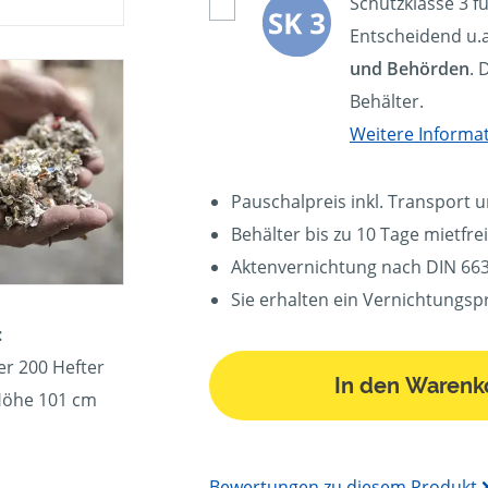
Schutzklasse 3 f
Entscheidend u.a
und Behörden
. 
Behälter.
Weitere Informa
Pauschalpreis inkl. Transport 
Behälter bis zu 10 Tage mietfrei
Aktenvernichtung nach DIN 663
Sie erhalten ein Vernichtungspr
:
er 200 Hefter
In den Warenk
 Höhe 101 cm
Bewertungen zu diesem Produkt