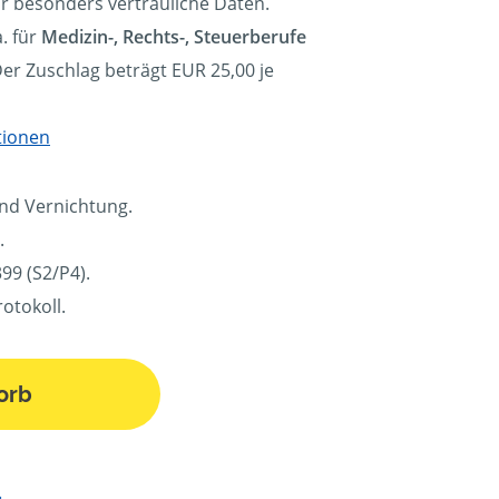
ür besonders vertrauliche Daten.
. für
Medizin-, Rechts-, Steuerberufe
Der Zuschlag beträgt EUR 25,00 je
tionen
und Vernichtung.
.
99 (S2/P4).
otokoll.
orb