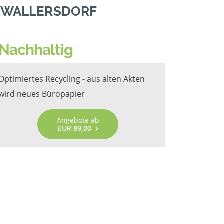
N WALLERSDORF
Nachhaltig
Optimiertes Recycling - aus alten Akten
wird neues Büropapier
Angebote ab
EUR 89,00