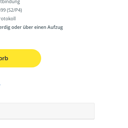
eitbindung
99 (S2/P4)
rotokoll
erdig oder über einen Aufzug
orb