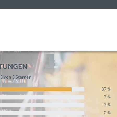
RTUNGEN
,8 von 5 Sternen
87 %
7 %
2 %
0 %