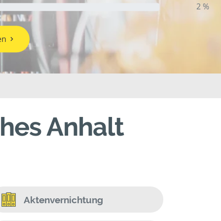
2 %
en
ches Anhalt
Aktenvernichtung