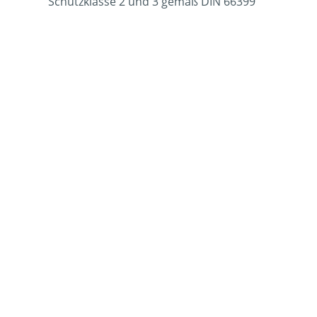
Schutzklasse 2 und 3 gemäß DIN 66399