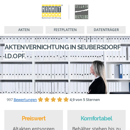
AKTEN
FESTPLATTEN
DATENTRÄGER
AKTENVERNICHTUNG IN SEUBERSDORF
I.D.OPF.
997
Bewertungen
4,9 von 5 Sternen
Preiswert
Komfortabel
Altakten entsorgen
Behälter stehen bis zu