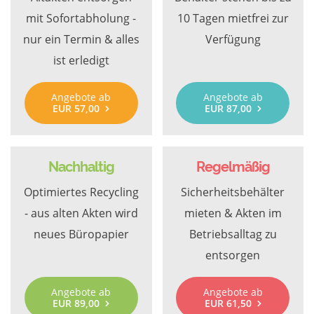
mit Sofortabholung -
10 Tagen mietfrei zur
nur ein Termin & alles
Verfügung
ist erledigt
Angebote ab
Angebote ab
EUR 57,00
EUR 87,00
Nachhaltig
Regelmäßig
Optimiertes Recycling
Sicherheitsbehälter
- aus alten Akten wird
mieten & Akten im
neues Büropapier
Betriebsalltag zu
entsorgen
Angebote ab
Angebote ab
EUR 89,00
EUR 61,50