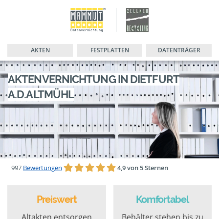
AKTEN
FESTPLATTEN
DATENTRÄGER
AKTENVERNICHTUNG IN DIETFURT
A.D.ALTMÜHL
997
Bewertungen
4,9 von 5 Sternen
Preiswert
Komfortabel
Altakten entsorgen
Behälter stehen bis zu