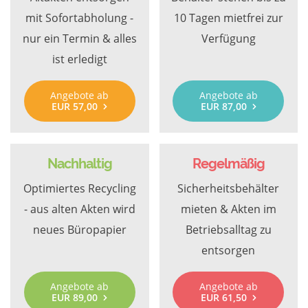
mit Sofortabholung -
10 Tagen mietfrei zur
nur ein Termin & alles
Verfügung
ist erledigt
Angebote ab
Angebote ab
EUR 57,00
EUR 87,00
Nachhaltig
Regelmäßig
Optimiertes Recycling
Sicherheitsbehälter
- aus alten Akten wird
mieten & Akten im
neues Büropapier
Betriebsalltag zu
entsorgen
Angebote ab
Angebote ab
EUR 89,00
EUR 61,50