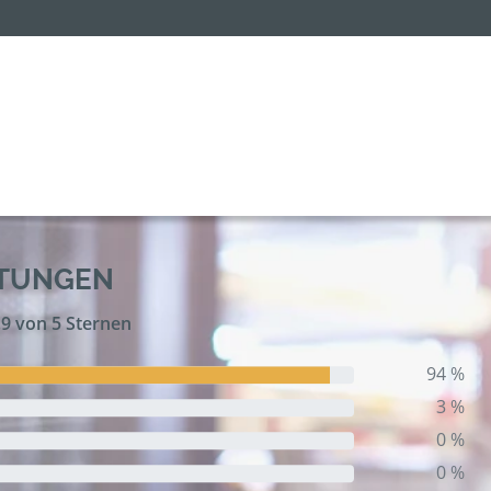
RTUNGEN
,9 von 5 Sternen
94 %
3 %
0 %
0 %