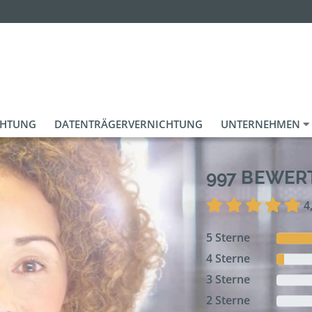
CHTUNG
DATENTRÄGERVERNICHTUNG
UNTERNEHMEN
997 BEWE
4
5 Sterne
4 Sterne
3 Sterne
2 Sterne