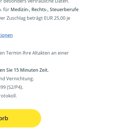
ür besonders vertrauliche Daten.
. für
Medizin-, Rechts-, Steuerberufe
Der Zuschlag beträgt EUR 25,00 je
tionen
en Termin Ihre Altakten an einer
en Sie 15 Minuten Zeit.
und Vernichtung.
99 (S2/P4).
otokoll.
orb