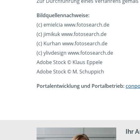
Zur Durchführung eines Verfahrens gemäß VS
Bildquellennachweise:
(c) emielcia www.fotosearch.de
(c) jimikuk www.fotosearch.de
(c) Kurhan www.fotosearch.de
(c) ylivdesign www.fotosearch.de
Adobe Stock © Klaus Eppele
Adobe Stock © M. Schuppich
Portalentwicklung und Portalbetrieb:
conpo
Ihr 