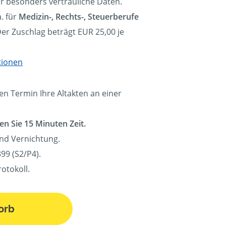
ür besonders vertrauliche Daten.
. für
Medizin-, Rechts-, Steuerberufe
Der Zuschlag beträgt EUR 25,00 je
tionen
en Termin Ihre Altakten an einer
en Sie 15 Minuten Zeit.
und Vernichtung.
99 (S2/P4).
otokoll.
orb