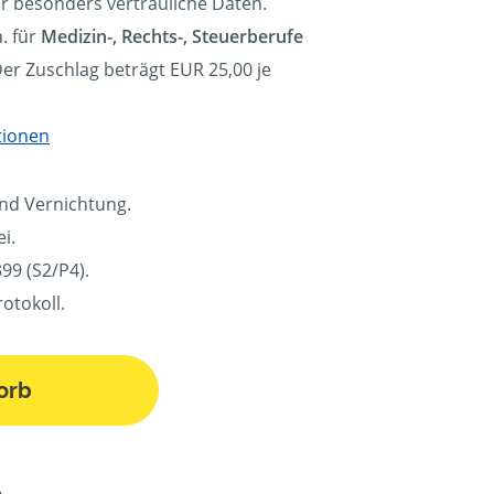
ür besonders vertrauliche Daten.
. für
Medizin-, Rechts-, Steuerberufe
Der Zuschlag beträgt EUR 25,00 je
tionen
und Vernichtung.
i.
99 (S2/P4).
otokoll.
orb