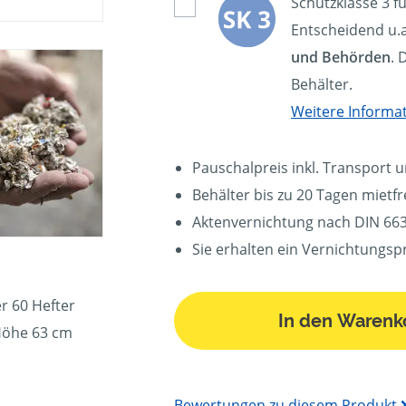
Schutzklasse 3 f
Entscheidend u.a
und Behörden
. 
Behälter.
Weitere Informa
Pauschalpreis inkl. Transport 
Behälter bis zu 20 Tagen mietfre
Aktenvernichtung nach DIN 663
Sie erhalten ein Vernichtungspr
r 60 Hefter
In den Warenk
Höhe 63 cm
Bewertungen zu diesem Produkt