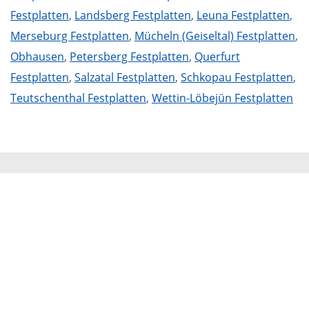
Festplatten
,
Landsberg Festplatten
,
Leuna Festplatten
,
Merseburg Festplatten
,
Mücheln (Geiseltal) Festplatten
,
Obhausen
,
Petersberg Festplatten
,
Querfurt
Festplatten
,
Salzatal Festplatten
,
Schkopau Festplatten
,
Teutschenthal Festplatten
,
Wettin-Löbejün Festplatten
Mammut Deutschland
Die Mittelstandskooperation Mammut Deutschland
GmbH & Co. KG ist bundesweit Ihr Servicepartner für
Aktenvernichtung, Festplattenvernichtung und
Datenträgervernichtung.
Impressum
|
Datenschutz