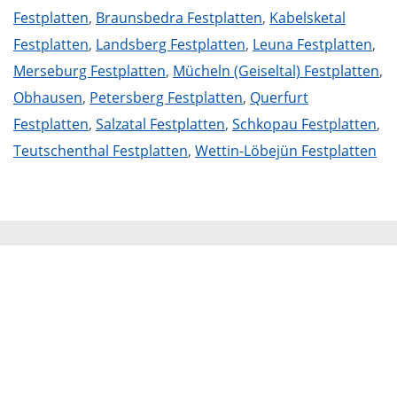
Festplatten
,
Braunsbedra Festplatten
,
Kabelsketal
Festplatten
,
Landsberg Festplatten
,
Leuna Festplatten
,
Merseburg Festplatten
,
Mücheln (Geiseltal) Festplatten
,
Obhausen
,
Petersberg Festplatten
,
Querfurt
Festplatten
,
Salzatal Festplatten
,
Schkopau Festplatten
,
Teutschenthal Festplatten
,
Wettin-Löbejün Festplatten
Mammut Deutschland
Die Mittelstandskooperation Mammut Deutschland
GmbH & Co. KG ist bundesweit Ihr Servicepartner für
Aktenvernichtung, Festplattenvernichtung und
Datenträgervernichtung.