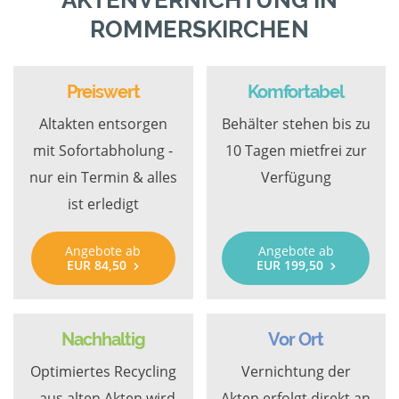
AKTENVERNICHTUNG IN
ROMMERSKIRCHEN
Preiswert
Komfortabel
Altakten entsorgen
Behälter stehen bis zu
mit Sofortabholung -
10 Tagen mietfrei zur
nur ein Termin & alles
Verfügung
ist erledigt
Angebote ab
Angebote ab
EUR 84,50
EUR 199,50
Nachhaltig
Vor Ort
Optimiertes Recycling
Vernichtung der
- aus alten Akten wird
Akten erfolgt direkt an