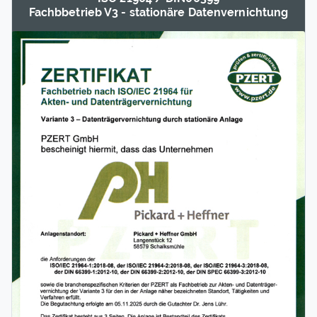
Fachb­betrieb V3 - statio­näre Daten­vernichtung