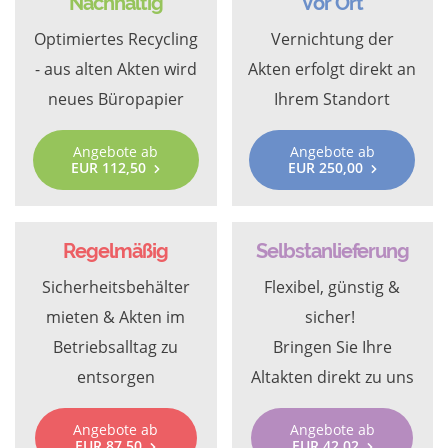
Nachhaltig
Vor Ort
Optimiertes Recycling
Vernichtung der
- aus alten Akten wird
Akten erfolgt direkt an
neues Büropapier
Ihrem Standort
Angebote ab
Angebote ab
EUR 112,50
EUR 250,00
Regelmäßig
Selbstanlieferung
Sicherheitsbehälter
Flexibel, günstig &
mieten & Akten im
sicher!
Betriebsalltag zu
Bringen Sie Ihre
entsorgen
Altakten direkt zu uns
Angebote ab
Angebote ab
EUR 87,50
EUR 42,02