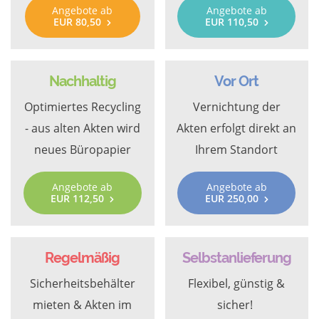
Angebote ab
Angebote ab
EUR 80,50
EUR 110,50
Nachhaltig
Vor Ort
Optimiertes Recycling
Vernichtung der
- aus alten Akten wird
Akten erfolgt direkt an
neues Büropapier
Ihrem Standort
Angebote ab
Angebote ab
EUR 112,50
EUR 250,00
Regelmäßig
Selbstanlieferung
Sicherheitsbehälter
Flexibel, günstig &
mieten & Akten im
sicher!