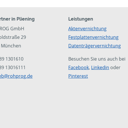
rtner in Pliening
Leistungen
ROG GmbH
Aktenvernichtung
ldstraße 29
Festplattenvernichtung
5 München
Datenträgervernichtung
089 1301610
Besuchen Sie uns auch bei
089 13016111
Facebook
,
Linkedin
oder
ieb@rohprog.de
Pinterest