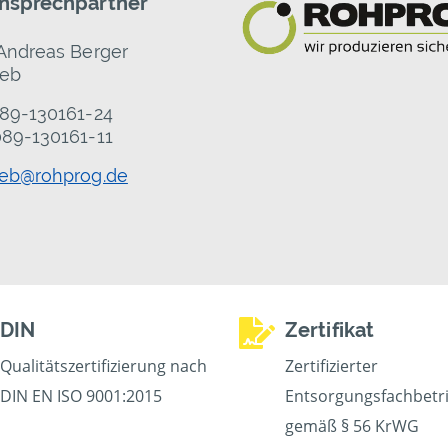
Ansprechpartner
Andreas Berger
ieb
089-130161-24
089-130161-11
ieb@rohprog.de
DIN
Zertifikat
Qualitätszertifizierung nach
Zertifizierter
DIN EN ISO 9001:2015
Entsorgungsfachbetr
gemäß § 56 KrWG