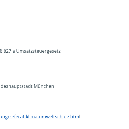
 §27 a Umsatzsteuergesetz:
andeshauptstadt München
tung/referat-klima-umweltschutz.htm
l