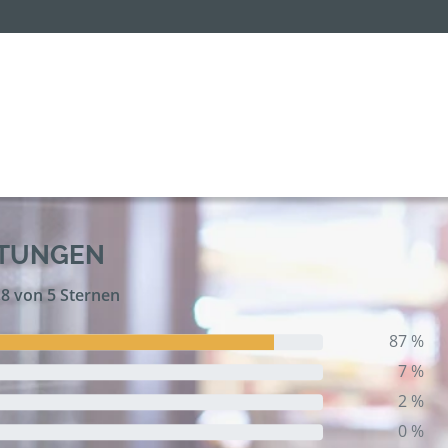
RTUNGEN
,8 von 5 Sternen
87 %
7 %
2 %
0 %