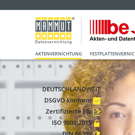
AKTENVERNICHTUNG
FESTPLATTENVERNI
DEUTSCHLANDWEIT
DSGVO konform
Zertifizierte Efb
ISO 9001:2015
DIN 66399