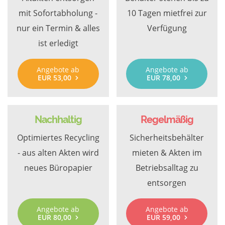
mit Sofortabholung -
10 Tagen mietfrei zur
nur ein Termin & alles
Verfügung
ist erledigt
Angebote ab
Angebote ab
EUR 53,00
EUR 78,00
Nachhaltig
Regelmäßig
Optimiertes Recycling
Sicherheitsbehälter
- aus alten Akten wird
mieten & Akten im
neues Büropapier
Betriebsalltag zu
entsorgen
Angebote ab
Angebote ab
EUR 80,00
EUR 59,00