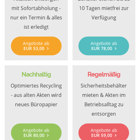
mit Sofortabholung -
10 Tagen mietfrei zur
nur ein Termin & alles
Verfügung
ist erledigt
Angebote ab
Angebote ab
EUR 53,00
EUR 78,00
Nachhaltig
Regelmäßig
Optimiertes Recycling
Sicherheitsbehälter
- aus alten Akten wird
mieten & Akten im
neues Büropapier
Betriebsalltag zu
entsorgen
Angebote ab
Angebote ab
EUR 80,00
EUR 59,00