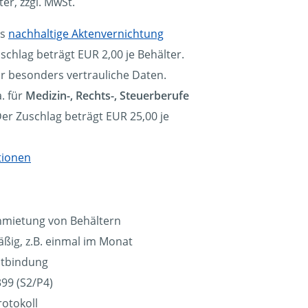
ter, zzgl. MwSt.
ls
nachhaltige Aktenvernichtung
schlag beträgt EUR 2,00 je Behälter.
ür besonders vertrauliche Daten.
. für
Medizin-, Rechts-, Steuerberufe
Der Zuschlag beträgt EUR 25,00 je
tionen
nmietung von Behältern
ßig, z.B. einmal im Monat
eitbindung
99 (S2/P4)
rotokoll