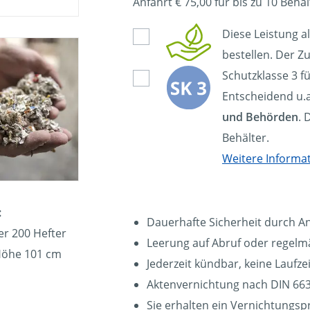
Anfahrt € 75,00 für bis zu 10 Behäl
Diese Leistung a
bestellen. Der Zu
Schutzklasse 3 f
Entscheidend u.a
und Behörden
. 
Behälter.
Weitere Informa
:
Dauerhafte Sicherheit durch A
er 200 Hefter
Leerung auf Abruf oder regelmä
 Höhe 101 cm
Jederzeit kündbar, keine Laufz
Aktenvernichtung nach DIN 663
Sie erhalten ein Vernichtungsp