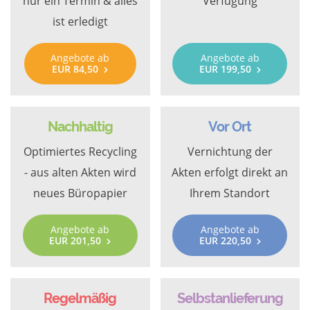
nur ein Termin & alles
Verfügung
ist erledigt
Angebote ab
Angebote ab
EUR 84,50
EUR 199,50
Nachhaltig
Vor Ort
Optimiertes Recycling
Vernichtung der
- aus alten Akten wird
Akten erfolgt direkt an
neues Büropapier
Ihrem Standort
Angebote ab
Angebote ab
EUR 201,50
EUR 220,50
Regelmäßig
Selbstanlieferung