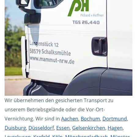
Wir übernehmen den gesicherten Transport zu
unserem Betriebsgelände oder die Vor-Ort-
Vernichtung. Wir sind in
Aachen
,
Bochum
,
Dortmund
,
Duisburg
,
Düsseldorf
,
Essen
,
Gelsenkirchen
,
Hagen
,
Leverkusen
,
Krefeld
,
Köln
,
Mönchengladbach
,
Münster
,