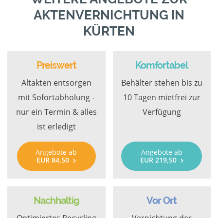
AKTENVERNICHTUNG IN
KÜRTEN
Preiswert
Komfortabel
Altakten entsorgen
Behälter stehen bis zu
mit Sofortabholung -
10 Tagen mietfrei zur
nur ein Termin & alles
Verfügung
ist erledigt
Angebote ab
Angebote ab
EUR 84,50
EUR 219,50
Nachhaltig
Vor Ort