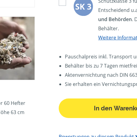
Schutzklasse 3 f
Entscheidend u.a
und Behörden
. 
Behälter.
Weitere Informa
Pauschalpreis inkl. Transport 
Behälter bis zu 7 Tagen mietfrei
Aktenvernichtung nach DIN 663
Sie erhalten ein Vernichtungspr
r 60 Hefter
In den Warenk
Höhe 63 cm
Bewertungen zu diesem Produkt