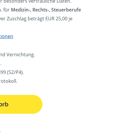
ür besonders vertrauliche Daten.
. für
Medizin-, Rechts-, Steuerberufe
Der Zuschlag beträgt EUR 25,00 je
tionen
und Vernichtung.
.
99 (S2/P4).
otokoll.
orb